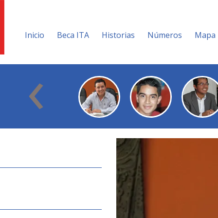
Inicio
Beca ITA
Historias
Números
Mapa
‹