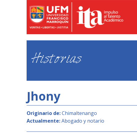
Historias
Jhony
Originario de:
Chimaltenango
Actualmente:
Abogado y notario