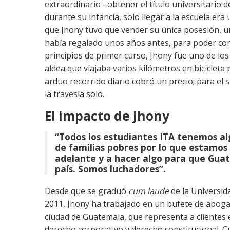
extraordinario –obtener el título universitario
durante su infancia, solo llegar a la escuela era
que Jhony tuvo que vender su única posesión, u
había regalado unos años antes, para poder com
principios de primer curso, Jhony fue uno de los
aldea que viajaba varios kilómetros en bicicleta p
arduo recorrido diario cobró un precio; para el 
la travesía solo.
El impacto de Jhony
“Todos los estudiantes ITA tenemos a
de familias pobres por lo que estamos
adelante y a hacer algo para que Gua
país. Somos luchadores”.
Desde que se graduó
cum laude
de la Universid
2011, Jhony ha trabajado en un bufete de abog
ciudad de Guatemala, que representa a clientes e
derecho corporativo y derecho constitucional. 