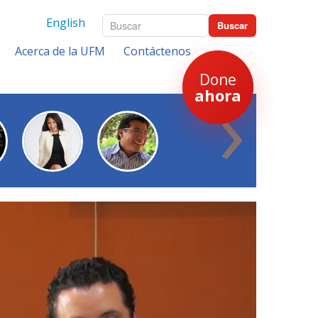
English
Buscar
Acerca de la UFM
Contáctenos
›
Done
ahora