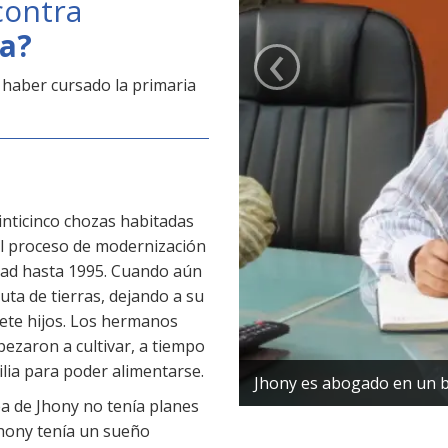
contra
‹
ia?
haber cursado la primaria
inticinco chozas habitadas
 El proceso de modernización
idad hasta 1995. Cuando aún
uta de tierras, dejando a su
siete hijos. Los hermanos
ezaron a cultivar, a tiempo
ilia para poder alimentarse.
Jhony es abogado en un bu
a de Jhony no tenía planes
 Jhony tenía un sueño