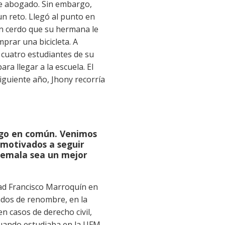
 de abogado. Sin embargo,
 un reto. Llegó al punto en
n cerdo que su hermana le
prar una bicicleta. A
 cuatro estudiantes de su
ara llegar a la escuela. El
siguiente año, Jhony recorría
lgo en común. Venimos
 motivados a seguir
temala sea un mejor
ad Francisco Marroquín en
ados de renombre, en la
n casos de derecho civil,
Cuando estudiaba en la UFM,