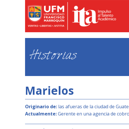
Historias
Marielos
Originario de:
las afueras de la ciudad de Guat
Actualmente:
Gerente en una agencia de cobr