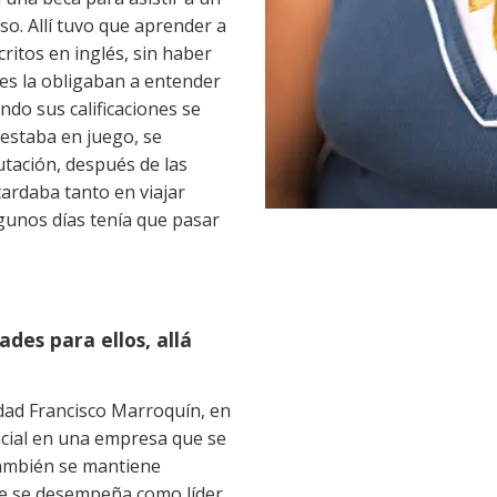
o. Allí tuvo que aprender a
critos en inglés, sin haber
ses la obligaban a entender
ndo sus calificaciones se
 estaba en juego, se
utación, después de las
tardaba tanto en viajar
lgunos días tenía que pasar
des para ellos, allá
dad Francisco Marroquín, en
cial en una empresa que se
También se mantiene
de se desempeña como líder