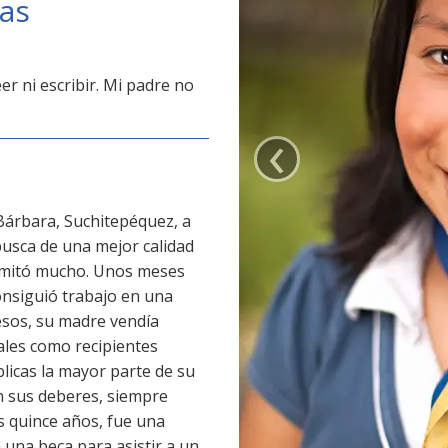
ras
er ni escribir. Mi padre no
‹
Bárbara, Suchitepéquez, a
 busca de una mejor calidad
 limitó mucho. Unos meses
onsiguió trabajo en una
esos, su madre vendía
ales como recipientes
blicas la mayor parte de su
n sus deberes, siempre
s quince años, fue una
 una beca para asistir a un