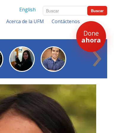
English
Buscar
Acerca de la UFM
Contáctenos
›
Done
ahora