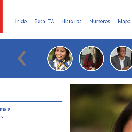
Inicio
Beca ITA
Historias
Números
Mapa
‹
emala
os